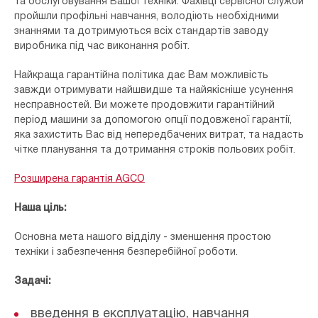
та обслуговування Вашої техніки. Фахівці сервісної служби
пройшли профільні навчання, володіють необхідними
знаннями та дотримуються всіх стандартів заводу
виробника під час виконання робіт.
Найкраща гарантійна політика дає Вам можливість
завжди отримувати найшвидше та найякісніше усунення
несправностей. Ви можете продовжити гарантійний
період машини за допомогою опції подовженої гарантії,
яка захистить Вас від непередбачених витрат, та надасть
чітке планування та дотримання строків польових робіт.
Розширена гарантія AGCO
Наша ціль:
Основна мета нашого відділу - зменшення простою
техніки і забезпечення безперебійної роботи.
Задачі:
введення в експлуатацію, навчання